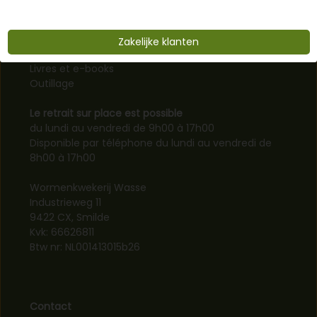
Fertilisation organique et biologique
Terreau
Protection biologique des cultures
Zakelijke klanten
Protection biologique des cultures
Livres et e-books
Outillage
Le retrait sur place est possible
du lundi au vendredi de 9h00 à 17h00
Disponible par téléphone du lundi au vendredi de
8h00 à 17h00
Wormenkwekerij Wasse
Industrieweg 11
9422 CX, Smilde
Kvk: 66626811
Btw nr: NL001413015b26
Contact