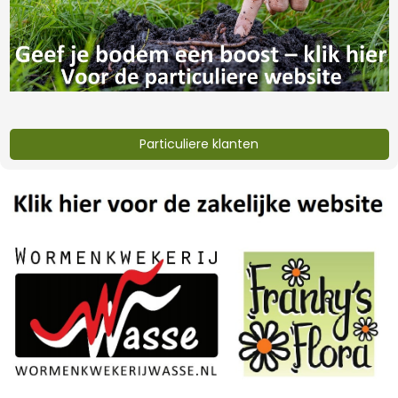
Abonnez-vous à notre newsletter pour rester informé et
recevoir un sac de graines gratuit.
Offres spéciales, conseils et astuces pour faire du
Particuliere klanten
compost et améliorer votre sol.
S'abonner
Catégories
Vers
Matériel pour l’élevage de vers
Tour à vers et lombricomposteur
Amélioration du sol