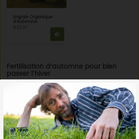
Engrais Organique
d’Automne
€23,97
Fertilisation d’automne pour bien
passer l’hiver
Avec une fertilisation d’automne, vous aidez le jardin et la
pelouse à récupérer après la saison et à mieux affronter
l’hiver. Elle soutient l’enracinement, renforce la résistance
et assure un redémarrage sain et vigoureux au
printemps. Dans cette catégorie, découvrez des engrais
adaptés à l’automne : durables, efficaces et respectueux
de la vie du sol.