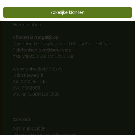
Biologische Zaden
Biologische gewasbescherming
Zakelijke klanten
Boeken en e-books
Gereedschap
Afhalen is mogelijk op:
Maandag t/m vrijdag van 9:00 uur tot 17:00 uur.
Telefonisch bereikbaar van:
ma-vrij
8:00 uur tot 17:00 uur
Wormenkwekerij Wasse
Industrieweg 11
9422 CX, Smilde
Kvk: 66626811
Btw nr: NL001413015b26
Contact
0031 6 18441825