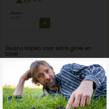
Guano
€4,50
Guano kopen voor extra groei en
bloei
Guano is een natuurlijke meststof die planten snel
voorziet van voeding voor stevige groei en rijke bloei.
Ideaal voor groenteplanten, fruit, bloemen en
kasgewassen. In deze categorie vind je guano om je
bodem en planten gericht te ondersteunen, zonder
kunstmest, voor een sterke tuin met natuurlijke kracht.