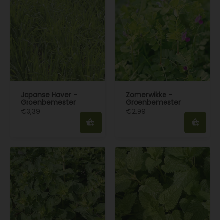
Japanse Haver -
Zomerwikke -
Groenbemester
Groenbemester
€3,39
€2,99