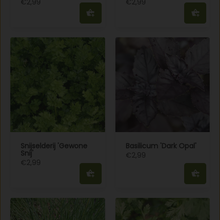
€2,99
€2,99
Snijselderij 'Gewone
Basilicum 'Dark Opal'
Snij'
€2,99
€2,99