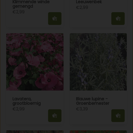
Klimmende winde
Leeuwenbek
gemengd
€2,99
€2,99
Lavatera,
Blauwe lupine -
grootbloemig
Groenbemester
€2,99
€3,39