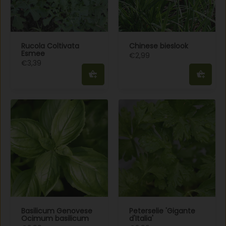
Rucola Coltivata
Chinese bieslook
Esmee
€2,99
€3,39
Basilicum Genovese
Peterselie 'Gigante
Ocimum basilicum
d'Italia'