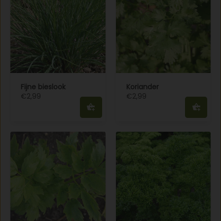
Fijne bieslook
Koriander
€2,99
€2,99