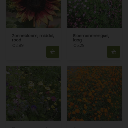
Zonnebloem, middel,
Bloemenmengsel,
rood
laag
€2,99
€5,29