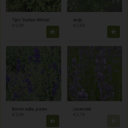
Tijm 'Duitse Winter'
Anijs
€2,99
€2,99
Bonte salie, paars
Lavendel
€2,99
€2,79