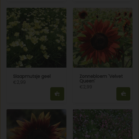
Slaapmutsje geel
Zonnebloem 'Velvet
Queen'
€2,99
€2,99