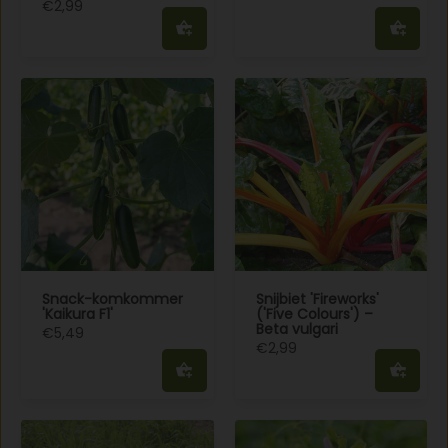
€2,99
Snack-komkommer
Snijbiet 'Fireworks'
'Kaikura F1'
('Five Colours') –
Beta vulgari
€5,49
€2,99