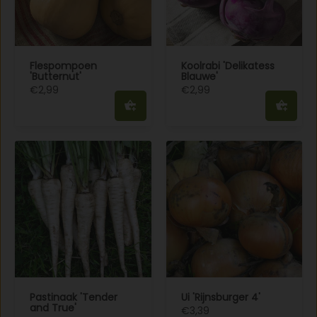
Flespompoen
Koolrabi 'Delikatess
'Butternut'
Blauwe'
€2,99
€2,99
Pastinaak 'Tender
Ui 'Rijnsburger 4'
and True'
€3,39