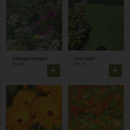
tubingermengsel
Gras zaad
€4,99
€11,75