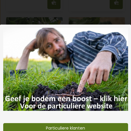
Komkommer
Palmkool 'Nero di
marketmore
Toscana'
€3,39
€2,99
Particuliere klanten