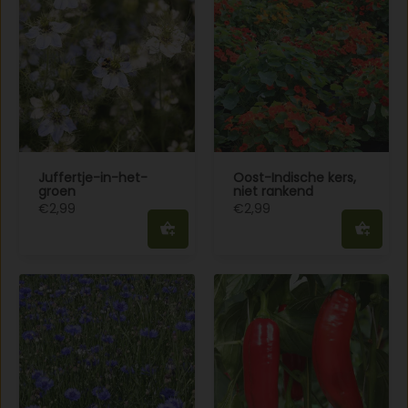
Juffertje-in-het-
Oost-Indische kers,
groen
niet rankend
€2,99
€2,99