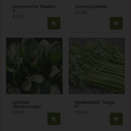
Winterwortel 'Flakkée
Zomerpostelein
2'
€3,39
€3,39
Spinazie
Bleekselderij 'Tango
'Winterreuzen'
F1'
€3,39
€5,49