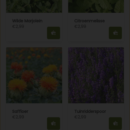
Wilde Marjolein
Citroenmelisse
€2,99
€2,99
Saffloer
Tuinridderspoor
€2,99
€2,99