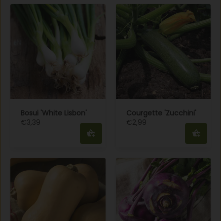
Bosui 'White Lisbon'
Courgette 'Zucchini'
€3,39
€2,99