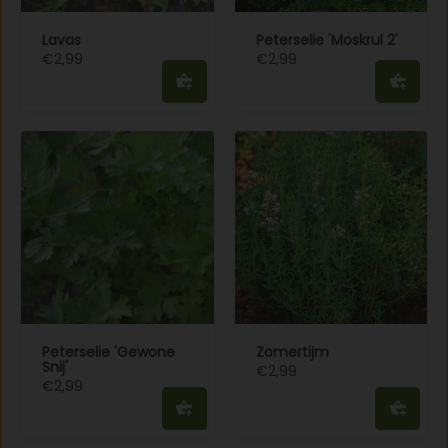
Lavas
Peterselie 'Moskrul 2'
€2,99
€2,99
Peterselie 'Gewone
Zomertijm
Snij'
€2,99
€2,99