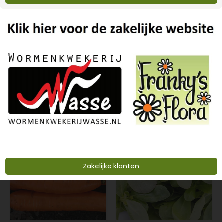
Spruitkool 'Groninger'
Ui 'Red Baron'
€2,99
€2,99
Zakelijke klanten