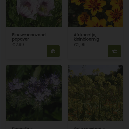
Blauwmaanzaad
Afrikaantje,
papaver
kleinbloemig
€2,99
€2,99
Phacelia -
Gele mosterd -