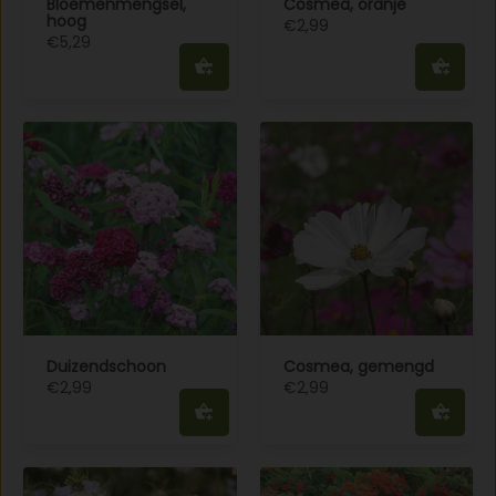
Bloemenmengsel,
Cosmea, oranje
hoog
€2,99
€5,29
Duizendschoon
Cosmea, gemengd
€2,99
€2,99