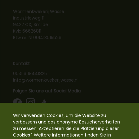
Wormenkwekerij Wasse
Industrieweg 11
9422 CX, Smilde
Kvk: 66626811
Btw nr: NL001413015b26
Kontakt
0031 6 18441825
info@wormenkwekerijwasse.nl
Folgen Sie uns auf Social Media
Wir verwenden Cookies, um die Website zu
Information
verbessern und das anonyme Besucherverhalten
zu messen. Akzeptieren Sie die Platzierung dieser
Cookies? Weitere Informationen finden Sie in
Unterstützte Zahlungsarten