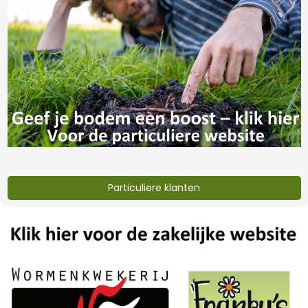
Sieb 4 mm
Maschenweite Für
Mehlwürmer
€3,-
Particuliere klanten
Zubehör für die Wurmzucht
Möchtest du mit der Wurmkompostierung starten oder
deine bestehende Wurmkiste optimieren? Bei der
Wurmzucht Wasse findest du alle wichtigen Produkte für