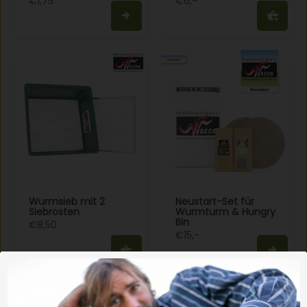
€1,75
€6,-
Wurmsieb mit 2
Neustart-Set für
Siebrosten
Wurmturm & Hungry
Bin
€8,50
€15,-