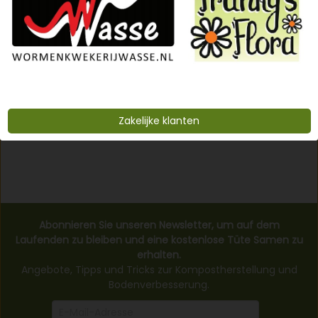
eine gesunde und produktive Wurmzucht. Von
hochwertiger Zuchterde und nahrhaftem Wurmfutter bis
hin zu praktischen Zubehörteilen wie Hanfmatten,
Wurmsieben und Starterpaketen. Alles ist sorgfältig
ausgewählt, um deine Würmer dabei zu unterstützen,
Küchenabfälle in wertvollen Kompost umzuwandeln.
Suchst du
Lavamehl
? Schau dir Lavamehl und alle
Zakelijke klanten
Produkte zur Bodenverbesserung an.
Abonnieren Sie unseren Newsletter, um auf dem
Laufenden zu bleiben und eine kostenlose Tüte Samen zu
erhalten.
Angebote, Tipps und Tricks zur Kompostherstellung und
Bodenverbesserung.