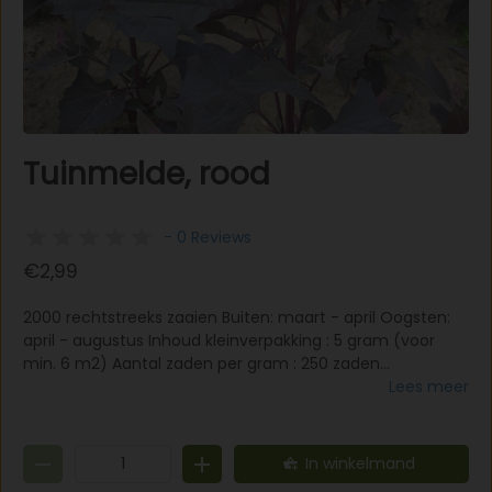
Tuinmelde, rood
- 0 Reviews
€2,99
2000 rechtstreeks zaaien Buiten: maart - april Oogsten:
april - augustus Inhoud kleinverpakking : 5 gram (voor
min. 6 m2) Aantal zaden per gram : 250 zaden
Plantafstand : 30x5 cmStandplaats : zon-halfschaduw
Lees meer
Planthoogte : 20-100 cm Tuinmelde kan net zoals
spinazie klaar-gemaakt worden. Dit ras vormt vrij hoog
opstaande rode bladeren. Tuinmelde groeit op elke
In winkelmand
grond. Zaaien vanaf maart op rijen 30 cm van elkaar. Om