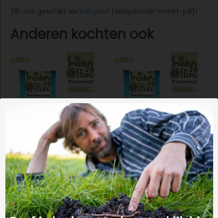
TIP: ook geschikt als
babyleaf
(zaaiperiode: maart-juli)!
Anderen kochten ook
Wormenmest 35 liter
Wormenmest 35 liter
volle pallet
€6,32
€402,-