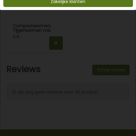
Zakelijke klanten
Compostwormen,
Tijgerwormen mix
€8,-
Reviews
Schrijf review
Er zijn nog geen reviews voor dit product.