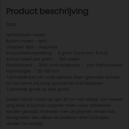
steeds jong blad te kunnen oogsten moet vaker
Product beschrijving
achtereen worden gezaaid. Wanneer men de planten
verder laat doorgroeien dan alleen de bladeren eten
(stengels worden te vezelig). TIP: ook geschikt als
2000
babyleaf (zaaiperiode: maart-juli)!
rechtstreeks zaaien
Buiten: maart - april
Oogsten: april - augustus
Inhoud kleinverpakking : 5 gram (voor min. 6 m2)
Aantal zaden per gram : 250 zaden
Plantafstand : 30x5 cmStandplaats : zon-halfschaduw
Planthoogte : 20-100 cm
Tuinmelde kan net zoals spinazie klaar-gemaakt worden.
Dit ras vormt vrij hoog opstaande rode bladeren.
Tuinmelde groeit op elke grond.
Zaaien vanaf maart op rijen 30 cm van elkaar. Om steeds
jong blad te kunnen oogsten moet vaker achtereen
worden gezaaid. Wanneer men de planten verder laat
doorgroeien dan alleen de bladeren eten (stengels
worden te vezelig).