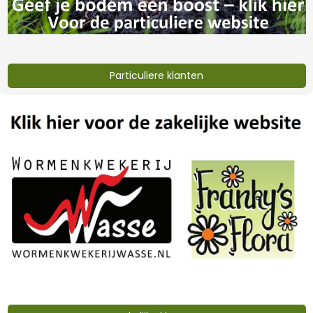
Particuliere klanten
Lavagruis 20 kg
Eifelgold lavameel 20
kg
€8,-
€12,-