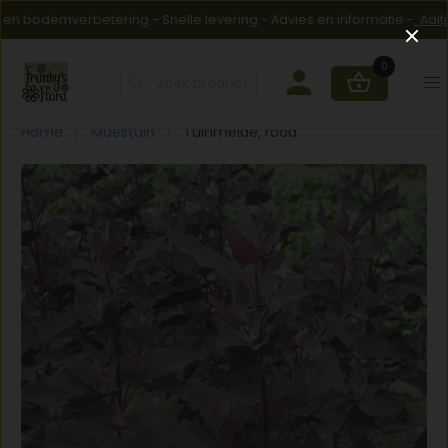
bodemverbetering - Snelle levering - Advies en informatie -
Aaltjes 
0
Home
Moestuin
Tuinmelde, rood